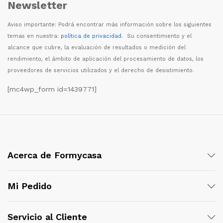
Newsletter
Aviso importante: Podr
á
encontrar m
á
s informaci
ó
n sobre los siguientes
temas en nuestra:
política de privacidad
. Su consentimiento y el
alcance que cubre, la evaluaci
ó
n de resultados o medici
ó
n del
rendimiento, el
á
mbito de aplicaci
ó
n del procesamiento de datos, los
proveedores de servicios utilizados y el derecho de desistimiento.
[mc4wp_form id=1439771]
Acerca de Formycasa
Mi Pedido
Servicio al Cliente