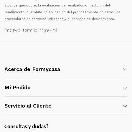
alcance que cubre, la evaluaci
ó
n de resultados o medici
ó
n del
rendimiento, el
á
mbito de aplicaci
ó
n del procesamiento de datos, los
proveedores de servicios utilizados y el derecho de desistimiento.
[mc4wp_form id=1439771]
Acerca de Formycasa
Mi Pedido
Servicio al Cliente
Consultas y dudas?