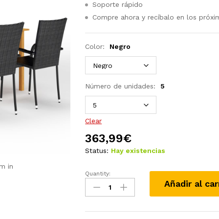
Soporte rápido
Compre ahora y recíbalo en los próxi
Color:
Negro
Número de unidades:
5
Clear
363,99
€
Status:
Hay existencias
m in
Quantity:
Juego
Añadir al car
de
comedor
para
jardín