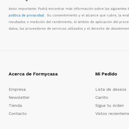
Aviso importante: Podr
á
encontrar m
á
s informaci
ó
n sobre los siguientes
política de privacidad
. Su consentimiento y el alcance que cubre, la eva
resultados o medici
ó
n del rendimiento, el
á
mbito de aplicaci
ó
n del proc
datos, los proveedores de servicios utilizados y el derecho de desistimien
Acerca de Formycasa
Mi Pedido
Empresa
Lista de deseos
Newsletter
Carrito
Tienda
Sigue tu órden
Contacto
Vistos recientem