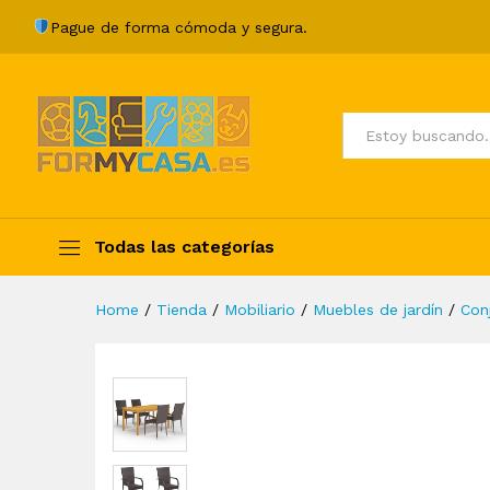
Juego de comedor para jardí
Pague de forma cómoda y segura.
Description
Specification
Valoraci
Todos
Todas las categorías
Home
/
Tienda
/
Mobiliario
/
Muebles de jardín
/
Con