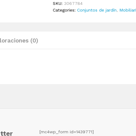
SKU:
3067784
5
Categories:
Conjuntos de jardín
,
Mobiliar
piezas
marrón
quantity
loraciones (0)
[mc4wp_form id=1439771]
tter