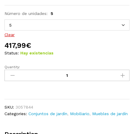
Número de unidades:
5
Clear
417,99
€
Status:
Hay existencias
Quantity:
Juego
de
comedor
para
jardín
5
SKU:
3057844
piezas
Categories:
Conjuntos de jardín
,
Mobiliario
,
Muebles de jardín
madera
maciza
de