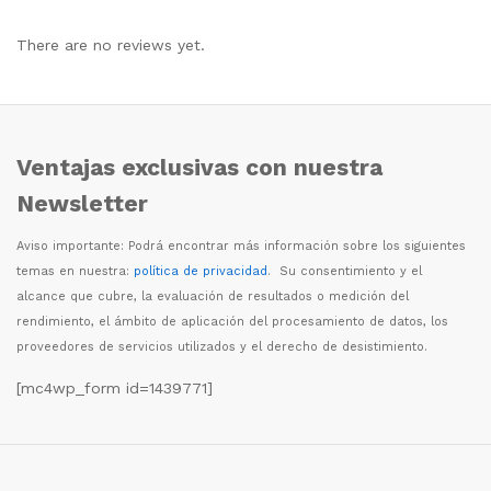
There are no reviews yet.
Ventajas exclusivas con nuestra
Newsletter
Aviso importante: Podr
á
encontrar m
á
s informaci
ó
n sobre los siguientes
temas en nuestra:
política de privacidad
. Su consentimiento y el
alcance que cubre, la evaluaci
ó
n de resultados o medici
ó
n del
rendimiento, el
á
mbito de aplicaci
ó
n del procesamiento de datos, los
proveedores de servicios utilizados y el derecho de desistimiento.
[mc4wp_form id=1439771]