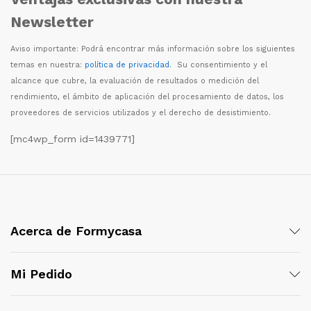
Newsletter
Aviso importante: Podr
á
encontrar m
á
s informaci
ó
n sobre los siguientes
temas en nuestra:
política de privacidad
. Su consentimiento y el
alcance que cubre, la evaluaci
ó
n de resultados o medici
ó
n del
rendimiento, el
á
mbito de aplicaci
ó
n del procesamiento de datos, los
proveedores de servicios utilizados y el derecho de desistimiento.
[mc4wp_form id=1439771]
Acerca de Formycasa
Mi Pedido