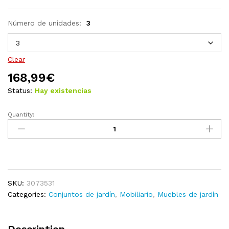
Número de unidades:
3
Clear
168,99
€
Status:
Hay existencias
Quantity:
Juego
de
comedor
para
jardín
3
SKU:
3073531
piezas
Categories:
Conjuntos de jardín
,
Mobiliario
,
Muebles de jardín
acero
quantity