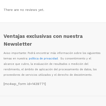
There are no reviews yet.
Ventajas exclusivas con nuestra
Newsletter
Aviso importante: Podr
á
encontrar m
á
s informaci
ó
n sobre los siguientes
temas en nuestra:
política de privacidad
. Su consentimiento y el
alcance que cubre, la evaluaci
ó
n de resultados o medici
ó
n del
rendimiento, el
á
mbito de aplicaci
ó
n del procesamiento de datos, los
proveedores de servicios utilizados y el derecho de desistimiento.
[mc4wp_form id=1439771]