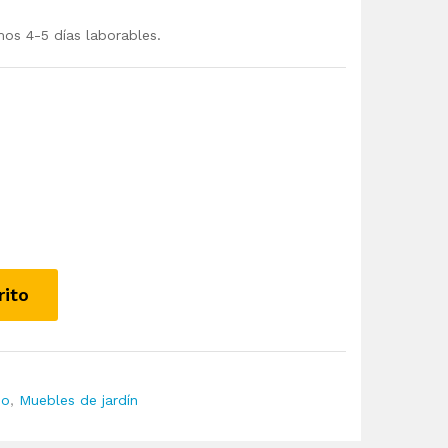
mos 4-5 días laborables.
rito
io
,
Muebles de jardín