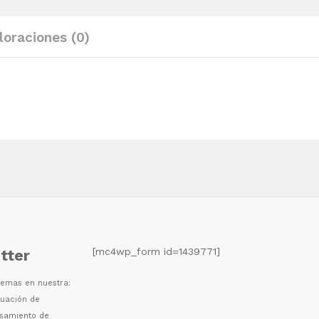
quantity
loraciones (0)
[mc4wp_form id=1439771]
tter
 temas en nuestra:
luaci
ó
n de
esamiento de