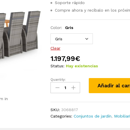
Soporte rápido
Compre ahora y recíbalo en los próxi
Color:
Gris
Clear
1.197,99
€
Status:
Hay existencias
Quantity:
Juego
Añadir al car
de
comedor
m in
de
jardín
SKU:
3068817
7
Categories:
Conjuntos de jardín
,
Mobiliar
piezas
gris