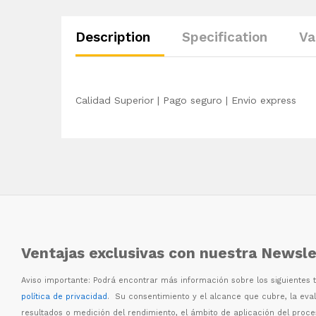
Description
Specification
Va
Calidad Superior | Pago seguro | Envio express
Ventajas exclusivas con nuestra Newsle
Aviso importante: Podr
á
encontrar m
á
s informaci
ó
n sobre los siguientes
política de privacidad
. Su consentimiento y el alcance que cubre, la eva
resultados o medici
ó
n del rendimiento, el
á
mbito de aplicaci
ó
n del proc