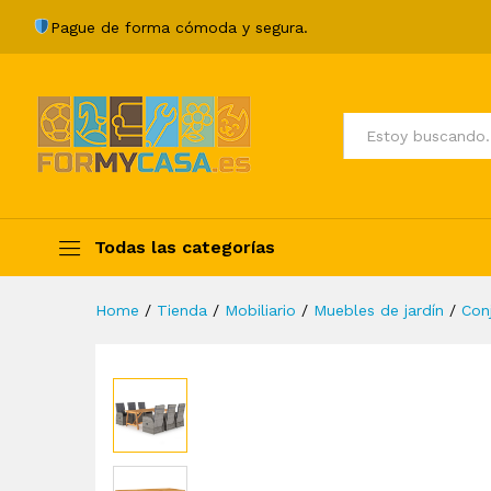
Juego de comedor de jardín 7
Pague de forma cómoda y segura.
Description
Specification
Valoraci
Todos
Todas las categorías
Home
/
Tienda
/
Mobiliario
/
Muebles de jardín
/
Con