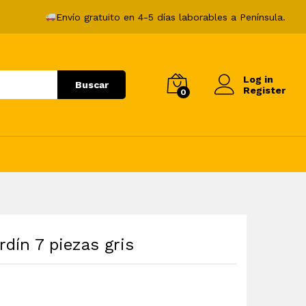
1.197,99
€
Añadir al carrito
Envío gratuito en 4-5 días laborables a Península.
Log in
Buscar
Register
0
dín 7 piezas gris