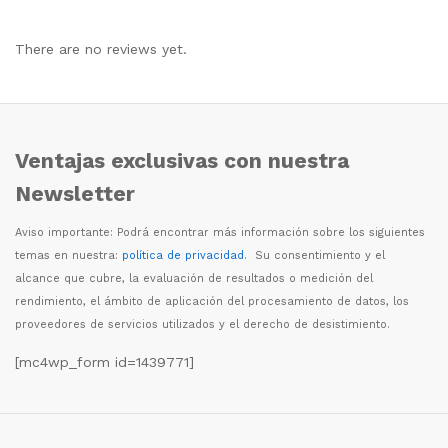
There are no reviews yet.
Ventajas exclusivas con nuestra
Newsletter
Aviso importante: Podr
á
encontrar m
á
s informaci
ó
n sobre los siguientes
temas en nuestra:
política de privacidad
. Su consentimiento y el
alcance que cubre, la evaluaci
ó
n de resultados o medici
ó
n del
rendimiento, el
á
mbito de aplicaci
ó
n del procesamiento de datos, los
proveedores de servicios utilizados y el derecho de desistimiento.
[mc4wp_form id=1439771]