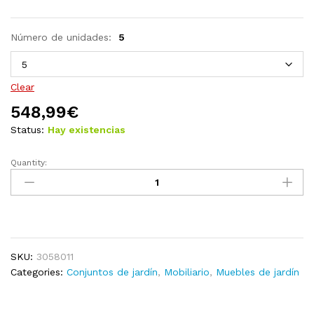
Número de unidades:
5
Clear
548,99
€
Status:
Hay existencias
Quantity:
Juego
de
comedor
de
jardín
5
SKU:
3058011
piezas
Categories:
Conjuntos de jardín
,
Mobiliario
,
Muebles de jardín
madera
maciza
de