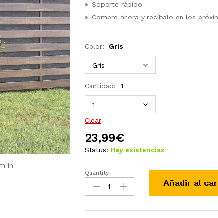
Soporte rápido
Compre ahora y recíbalo en los próxi
Color:
Gris
Cantidad:
1
Clear
23,99
€
Status:
Hay existencias
m in
Quantity:
Jardinera
Añadir al car
madera
maciza
de
pino