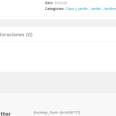
SKU:
810526
31x31x31
Categories:
Casa y jardín
,
Jardín
,
Jardine
cm
quantity
loraciones (0)
[mc4wp_form id=1439771]
tter