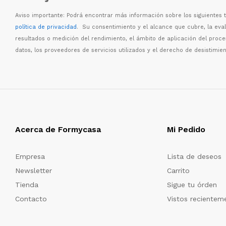
Aviso importante: Podr
á
encontrar m
á
s informaci
ó
n sobre los siguientes
política de privacidad
. Su consentimiento y el alcance que cubre, la eva
resultados o medici
ó
n del rendimiento, el
á
mbito de aplicaci
ó
n del proc
datos, los proveedores de servicios utilizados y el derecho de desistimien
Acerca de Formycasa
Mi Pedido
Empresa
Lista de deseos
Newsletter
Carrito
Tienda
Sigue tu órden
Contacto
Vistos recientem