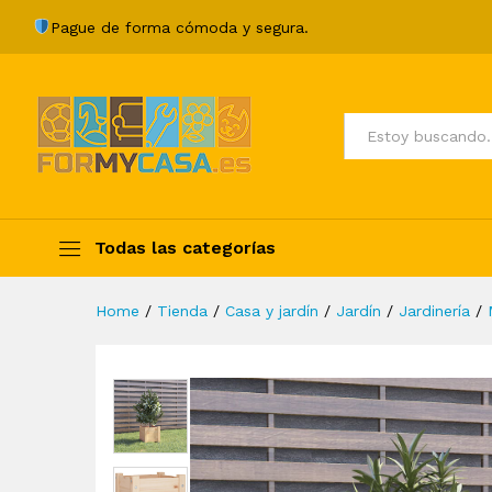
Jardinera madera maciza de 
Pague de forma cómoda y segura.
Description
Specification
Valoraci
Todos
Todas las categorías
Home
/
Tienda
/
Casa y jardín
/
Jardín
/
Jardinería
/