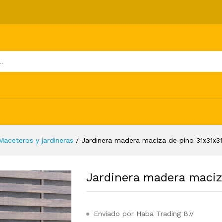
pino 31x31x31 cm
ones (0)
Maceteros y jardineras
/
Jardinera madera maciza de pino 31x31x3
Jardinera madera maciz
Enviado por Haba Trading B.V