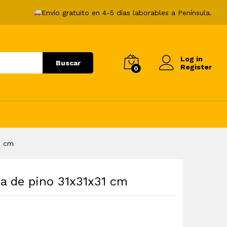
23,99
€
Añadir al carrito
Envío gratuito en 4-5 días laborables a Península.
Log in
Buscar
Register
0
1 cm
a de pino 31x31x31 cm