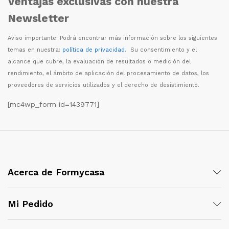
Ventajas exclusivas con nuestra
Newsletter
Aviso importante: Podr
á
encontrar m
á
s informaci
ó
n sobre los siguientes
temas en nuestra:
política de privacidad
. Su consentimiento y el
alcance que cubre, la evaluaci
ó
n de resultados o medici
ó
n del
rendimiento, el
á
mbito de aplicaci
ó
n del procesamiento de datos, los
proveedores de servicios utilizados y el derecho de desistimiento.
[mc4wp_form id=1439771]
Acerca de Formycasa
Mi Pedido