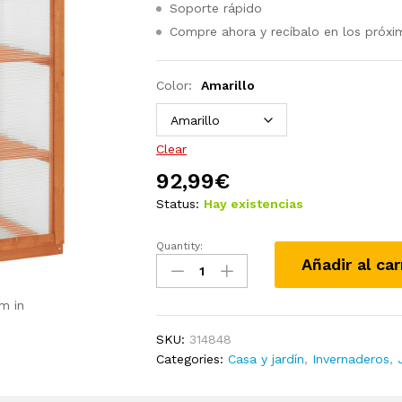
Soporte rápido
Compre ahora y recíbalo en los próxi
Color:
Amarillo
Clear
92,99
€
Status:
Hay existencias
Quantity:
Invernadero
Añadir al car
de
madera
m in
de
abeto
SKU:
314848
60x45x100
Categories:
Casa y jardín
,
Invernaderos
,
cm
quantity