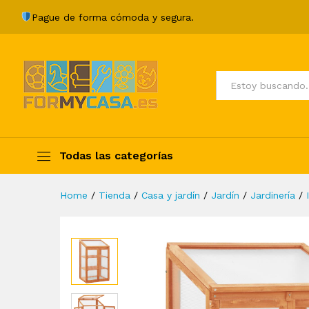
Invernadero de madera de a
Pague de forma cómoda y segura.
Description
Specification
Valoraci
Todos
Todas las categorías
Home
/
Tienda
/
Casa y jardín
/
Jardín
/
Jardinería
/