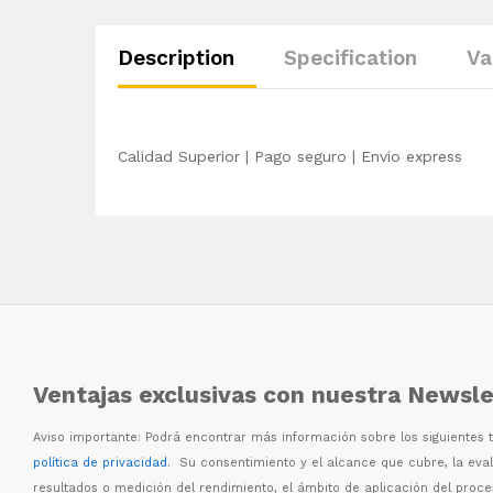
Description
Specification
Va
Calidad Superior | Pago seguro | Envio express
Ventajas exclusivas con nuestra Newsle
Aviso importante: Podr
á
encontrar m
á
s informaci
ó
n sobre los siguientes
política de privacidad
. Su consentimiento y el alcance que cubre, la eva
resultados o medici
ó
n del rendimiento, el
á
mbito de aplicaci
ó
n del proc