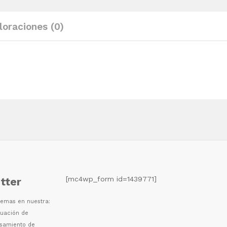
loraciones (0)
[mc4wp_form id=1439771]
tter
 temas en nuestra:
luaci
ó
n de
esamiento de