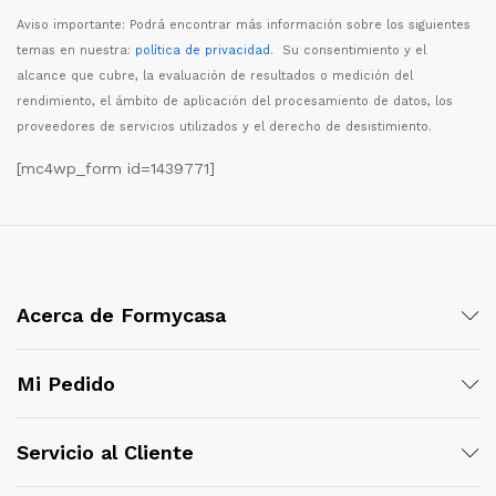
Aviso importante: Podr
á
encontrar m
á
s informaci
ó
n sobre los siguientes
temas en nuestra:
política de privacidad
. Su consentimiento y el
alcance que cubre, la evaluaci
ó
n de resultados o medici
ó
n del
rendimiento, el
á
mbito de aplicaci
ó
n del procesamiento de datos, los
proveedores de servicios utilizados y el derecho de desistimiento.
[mc4wp_form id=1439771]
Acerca de Formycasa
Mi Pedido
Servicio al Cliente