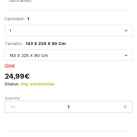
laborables.
Cantidad:
1
Tamaño:
143 X 225 X 90 Cm
Clear
24,99
€
Status:
Hay existencias
Quantity:
Fundas
para
muebles
de
jardín
2