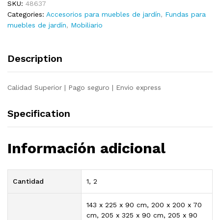
SKU:
48637
uds
Categories:
Accesorios para muebles de jardín
,
Fundas para
8
muebles de jardín
,
Mobiliario
ojales
200x200x70
cm
Description
quantity
Calidad Superior | Pago seguro | Envio express
Specification
Información adicional
Cantidad
1, 2
143 x 225 x 90 cm, 200 x 200 x 70
cm, 205 x 325 x 90 cm, 205 x 90