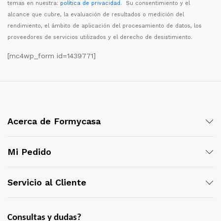
temas en nuestra:
política de privacidad
. Su consentimiento y el
alcance que cubre, la evaluaci
ó
n de resultados o medici
ó
n del
rendimiento, el
á
mbito de aplicaci
ó
n del procesamiento de datos, los
proveedores de servicios utilizados y el derecho de desistimiento.
[mc4wp_form id=1439771]
Acerca de Formycasa
Mi Pedido
Servicio al Cliente
Consultas y dudas?