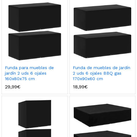
Funda para muebles de
Funda de muebles de jardín
jardín 2 uds 6 ojales
2 uds 6 ojales BBQ gas
160x80x75 cm
170x90x60 cm
29,99
€
18,99
€