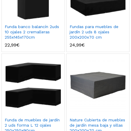
Funda banco balancín 2uds
Fundas para muebles de
10 ojales 2 cremalleras
jardín 2 uds 8 ojales
255x145x170cm
200x200x70 cm
22,99
€
24,99
€
Funda de muebles de jardín
Nature Cubierta de muebles
2 uds forma L 12 ojales
de jardín mesa baja y sillas
250x250x90cm
200x200x70 cm