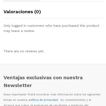
Valoraciones (0)
Only logged in customers who have purchased this product
may leave a review.
There are no reviews yet.
Ventajas exclusivas con nuestra
Newsletter
Aviso importante: Podr
á
encontrar m
á
s informaci
ó
n sobre los siguientes
temas en nuestra:
política de privacidad
. Su consentimiento y el
alcance que cubre, la evaluaci
ó
n de resultados o medici
ó
n del