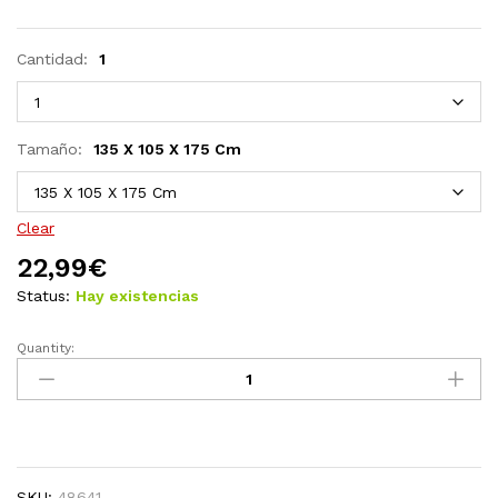
Cantidad:
1
Tamaño:
135 X 105 X 175 Cm
Clear
22,99
€
Status:
Hay existencias
Quantity:
Funda
banco
balancín
2uds
10
ojales
SKU:
48641