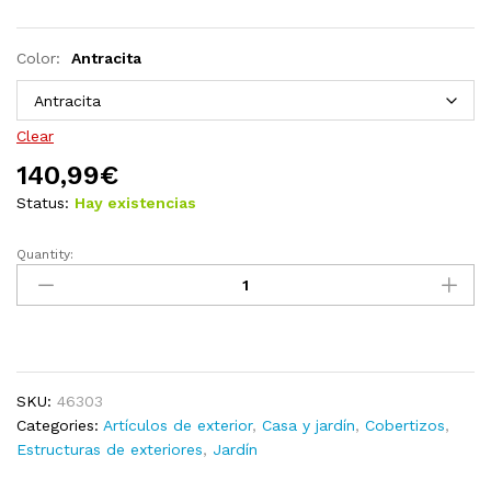
Color:
Antracita
Clear
140,99
€
Status:
Hay existencias
Quantity:
Cobertizo
de
jardín
acero
galvanizado
verde
SKU:
46303
107,5x46x183cm
Categories:
Artículos de exterior
,
Casa y jardín
,
Cobertizos
,
quantity
Estructuras de exteriores
,
Jardín