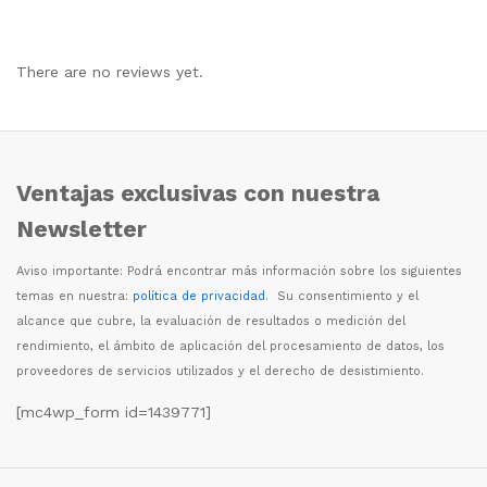
There are no reviews yet.
Ventajas exclusivas con nuestra
Newsletter
Aviso importante: Podr
á
encontrar m
á
s informaci
ó
n sobre los siguientes
temas en nuestra:
política de privacidad
. Su consentimiento y el
alcance que cubre, la evaluaci
ó
n de resultados o medici
ó
n del
rendimiento, el
á
mbito de aplicaci
ó
n del procesamiento de datos, los
proveedores de servicios utilizados y el derecho de desistimiento.
[mc4wp_form id=1439771]