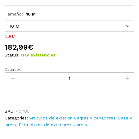
Tamaño:
10 M
Clear
182,99
€
Status:
Hay existencias
Quantity:
Cenador
hexagonal
Star
Garden
Pavilion
10
SKU:
40705
m
Categories:
Artículos de exterior
,
Carpas y cenadores
,
Casa y
quantity
jardín
,
Estructuras de exteriores
,
Jardín