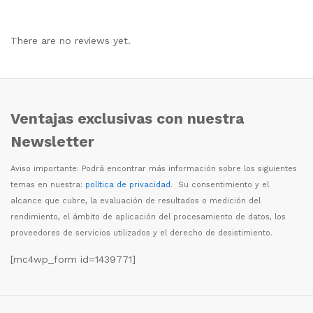
There are no reviews yet.
Ventajas exclusivas con nuestra
Newsletter
Aviso importante: Podr
á
encontrar m
á
s informaci
ó
n sobre los siguientes
temas en nuestra:
política de privacidad
. Su consentimiento y el
alcance que cubre, la evaluaci
ó
n de resultados o medici
ó
n del
rendimiento, el
á
mbito de aplicaci
ó
n del procesamiento de datos, los
proveedores de servicios utilizados y el derecho de desistimiento.
[mc4wp_form id=1439771]