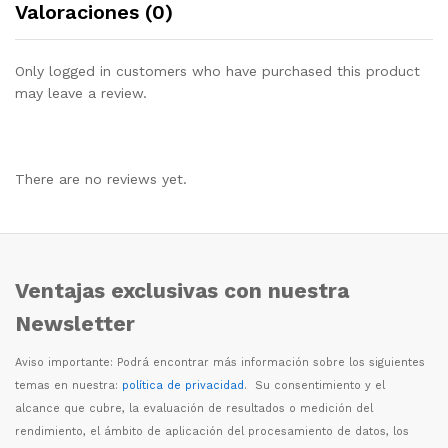
Valoraciones (0)
Only logged in customers who have purchased this product
may leave a review.
There are no reviews yet.
Ventajas exclusivas con nuestra
Newsletter
Aviso importante: Podr
á
encontrar m
á
s informaci
ó
n sobre los siguientes
temas en nuestra:
política de privacidad
. Su consentimiento y el
alcance que cubre, la evaluaci
ó
n de resultados o medici
ó
n del
rendimiento, el
á
mbito de aplicaci
ó
n del procesamiento de datos, los