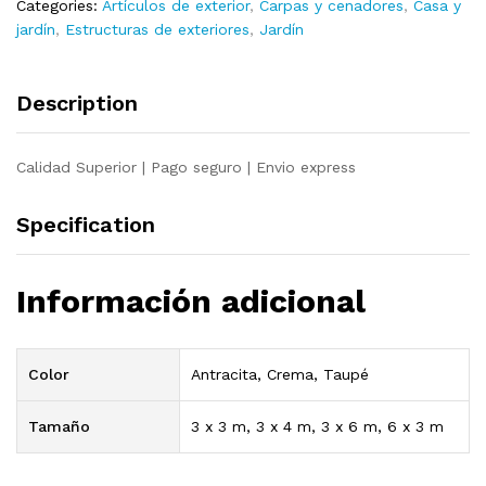
Categories:
Artículos de exterior
,
Carpas y cenadores
,
Casa y
quantity
jardín
,
Estructuras de exteriores
,
Jardín
Description
Calidad Superior | Pago seguro | Envio express
Specification
Información adicional
Color
Antracita, Crema, Taupé
Tamaño
3 x 3 m, 3 x 4 m, 3 x 6 m, 6 x 3 m