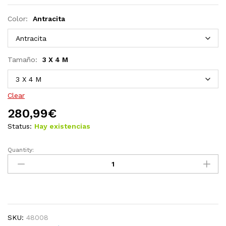
Color:
Antracita
Tamaño:
3 X 4 M
Clear
280,99
€
Status:
Hay existencias
Quantity:
Cenador
de
tela
gris
taupé
3x3
SKU:
48008
m