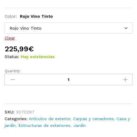
Color:
Rojo Vino Tinto
Clear
225,99
€
Status:
Hay existencias
Quantity:
Cenador
con
tira
de
luces
LED
SKU:
3070297
3x3
Categories:
Artículos de exterior
,
Carpas y cenadores
,
Casa y
m
jardín
,
Estructuras de exteriores
,
Jardín
gris
antracita