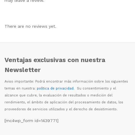
may leave a review.
There are no reviews yet.
Ventajas exclusivas con nuestra
Newsletter
Aviso importante: Podr
á
encontrar m
á
s informaci
ó
n sobre los siguientes
temas en nuestra:
política de privacidad
. Su consentimiento y el
alcance que cubre, la evaluaci
ó
n de resultados o medici
ó
n del
rendimiento, el
á
mbito de aplicaci
ó
n del procesamiento de datos, los
proveedores de servicios utilizados y el derecho de desistimiento.
[mc4wp_form id=1439771]