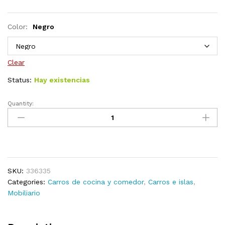
Color:
Negro
Clear
Status:
Hay existencias
Quantity:
Carrito
de
cocina
3
niveles
hierro
SKU:
336335
y
Categories:
Carros de cocina y comedor
,
Carros e islas
,
ABS
Mobiliario
negro
42x25x83,5
cm