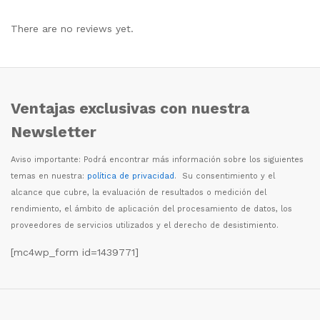
There are no reviews yet.
Ventajas exclusivas con nuestra
Newsletter
Aviso importante: Podr
á
encontrar m
á
s informaci
ó
n sobre los siguientes
temas en nuestra:
política de privacidad
. Su consentimiento y el
alcance que cubre, la evaluaci
ó
n de resultados o medici
ó
n del
rendimiento, el
á
mbito de aplicaci
ó
n del procesamiento de datos, los
proveedores de servicios utilizados y el derecho de desistimiento.
[mc4wp_form id=1439771]