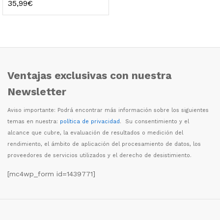
35,99
€
Ventajas exclusivas con nuestra
Newsletter
Aviso importante: Podr
á
encontrar m
á
s informaci
ó
n sobre los siguientes
temas en nuestra:
política de privacidad
. Su consentimiento y el
alcance que cubre, la evaluaci
ó
n de resultados o medici
ó
n del
rendimiento, el
á
mbito de aplicaci
ó
n del procesamiento de datos, los
proveedores de servicios utilizados y el derecho de desistimiento.
[mc4wp_form id=1439771]