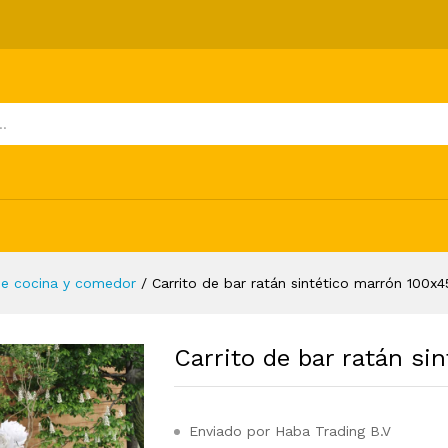
co marrón 100x45x83 cm
ones (0)
de cocina y comedor
/
Carrito de bar ratán sintético marrón 100x
Carrito de bar ratán s
Enviado por Haba Trading B.V