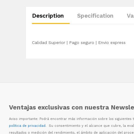
Description
Specification
Va
Calidad Superior | Pago seguro | Envio express
Ventajas exclusivas con nuestra Newsle
Aviso importante: Podr
á
encontrar m
á
s informaci
ó
n sobre los siguientes
política de privacidad
. Su consentimiento y el alcance que cubre, la eva
resultados o medici
ó
n del rendimiento, el
á
mbito de aplicaci
ó
n del proc