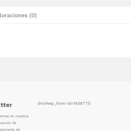
quantity
loraciones (0)
[mc4wp_form id=1439771]
tter
 temas en nuestra:
luaci
ó
n de
esamiento de