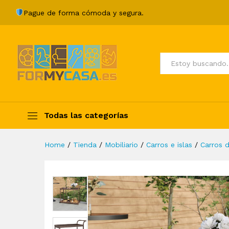
Carrito de bar ratán sintéti
Pague de forma cómoda y segura.
Description
Specification
Valoraci
Todos
Todas las categorías
Home
/
Tienda
/
Mobiliario
/
Carros e islas
/
Carros 