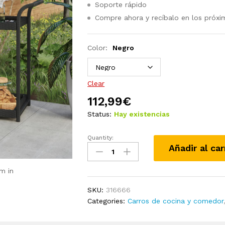
Soporte rápido
Compre ahora y recíbalo en los próxi
Color:
Negro
Clear
112,99
€
Status:
Hay existencias
Quantity:
Carrito
Añadir al car
de
bar
m in
ratán
sintético
SKU:
316666
marrón
Categories:
Carros de cocina y comedor
100x45x83
cm