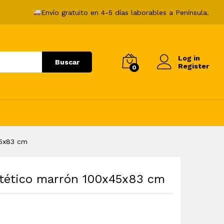
112,99
€
Añadir al carrito
Envío gratuito en 4-5 días laborables a Península.
Log in
Buscar
Register
0
45x83 cm
intético marrón 100x45x83 cm