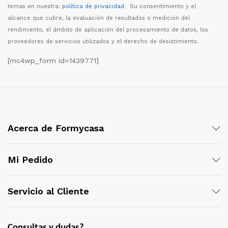
temas en nuestra:
política de privacidad
. Su consentimiento y el
alcance que cubre, la evaluaci
ó
n de resultados o medici
ó
n del
rendimiento, el
á
mbito de aplicaci
ó
n del procesamiento de datos, los
proveedores de servicios utilizados y el derecho de desistimiento.
[mc4wp_form id=1439771]
Acerca de Formycasa
Mi Pedido
Servicio al Cliente
Consultas y dudas?