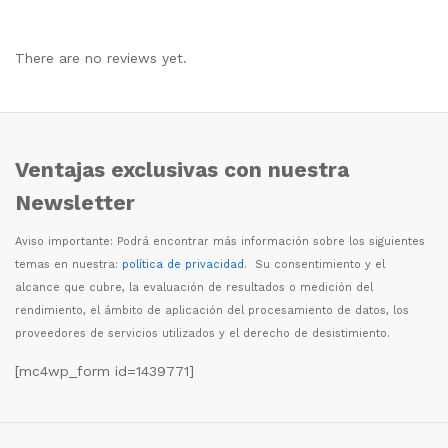
There are no reviews yet.
Ventajas exclusivas con nuestra
Newsletter
Aviso importante: Podr
á
encontrar m
á
s informaci
ó
n sobre los siguientes
temas en nuestra:
política de privacidad
. Su consentimiento y el
alcance que cubre, la evaluaci
ó
n de resultados o medici
ó
n del
rendimiento, el
á
mbito de aplicaci
ó
n del procesamiento de datos, los
proveedores de servicios utilizados y el derecho de desistimiento.
[mc4wp_form id=1439771]