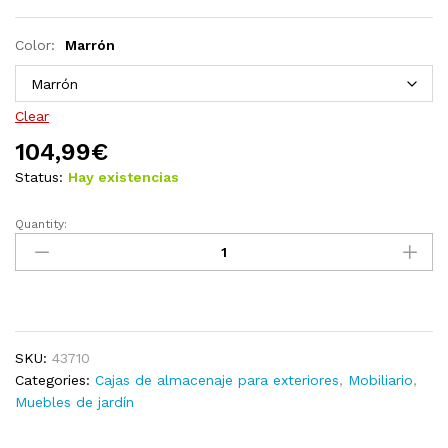
Color:
Marrón
Clear
104,99
€
Status:
Hay existencias
Quantity:
Caja
de
almacenamiento
de
jardín
marrón
SKU:
43710
ratán
Categories:
Cajas de almacenaje para exteriores
,
Mobiliario
,
PP
Muebles de jardín
120x56x63
cm