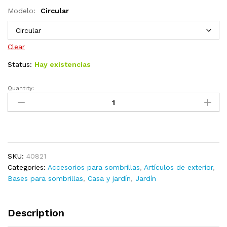
Modelo:
Circular
Clear
Status:
Hay existencias
Quantity:
Base
de
sombrilla
semicircular
de
resina
SKU:
40821
quantity
Categories:
Accesorios para sombrillas
,
Artículos de exterior
,
Bases para sombrillas
,
Casa y jardín
,
Jardín
Description