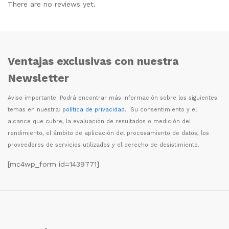
There are no reviews yet.
Ventajas exclusivas con nuestra
Newsletter
Aviso importante: Podr
á
encontrar m
á
s informaci
ó
n sobre los siguientes
temas en nuestra:
política de privacidad
. Su consentimiento y el
alcance que cubre, la evaluaci
ó
n de resultados o medici
ó
n del
rendimiento, el
á
mbito de aplicaci
ó
n del procesamiento de datos, los
proveedores de servicios utilizados y el derecho de desistimiento.
[mc4wp_form id=1439771]