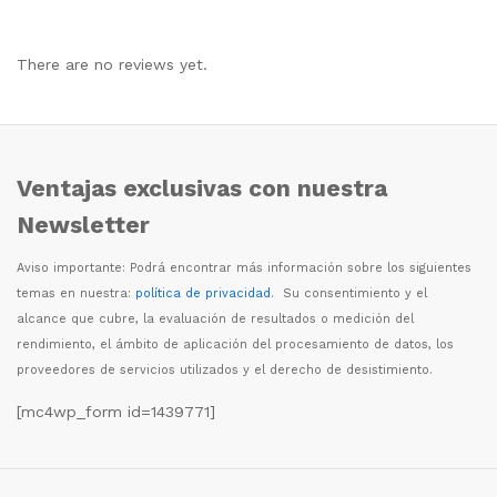
There are no reviews yet.
Ventajas exclusivas con nuestra
Newsletter
Aviso importante: Podr
á
encontrar m
á
s informaci
ó
n sobre los siguientes
temas en nuestra:
política de privacidad
. Su consentimiento y el
alcance que cubre, la evaluaci
ó
n de resultados o medici
ó
n del
rendimiento, el
á
mbito de aplicaci
ó
n del procesamiento de datos, los
proveedores de servicios utilizados y el derecho de desistimiento.
[mc4wp_form id=1439771]