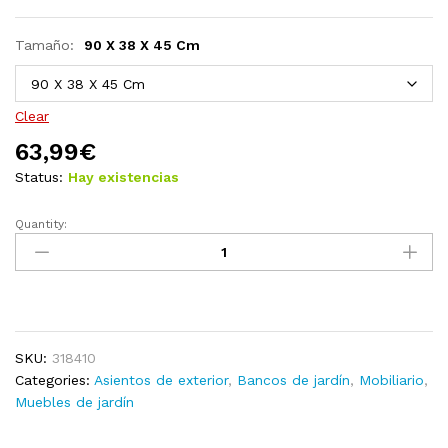
Tamaño:
90 X 38 X 45 Cm
Clear
63,99
€
Status:
Hay existencias
Quantity:
Banco
de
jardín
de
madera
de
SKU:
318410
pino
Categories:
Asientos de exterior
,
Bancos de jardín
,
Mobiliario
,
impregnada
Muebles de jardín
90
cm