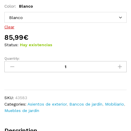
Color:
Blanco
Clear
85,99
€
Status:
Hay existencias
Quantity:
Banco
de
jardín
145,5
cm
plástico
SKU:
43583
blanco
Categories:
Asientos de exterior
,
Bancos de jardín
,
Mobiliario
,
quantity
Muebles de jardín
Description