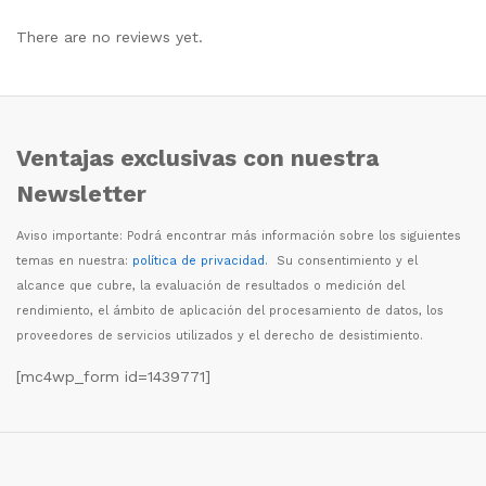
There are no reviews yet.
Ventajas exclusivas con nuestra
Newsletter
Aviso importante: Podr
á
encontrar m
á
s informaci
ó
n sobre los siguientes
temas en nuestra:
política de privacidad
. Su consentimiento y el
alcance que cubre, la evaluaci
ó
n de resultados o medici
ó
n del
rendimiento, el
á
mbito de aplicaci
ó
n del procesamiento de datos, los
proveedores de servicios utilizados y el derecho de desistimiento.
[mc4wp_form id=1439771]