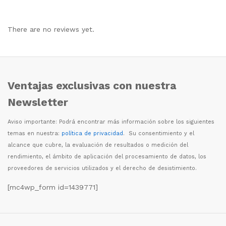
There are no reviews yet.
Ventajas exclusivas con nuestra
Newsletter
Aviso importante: Podr
á
encontrar m
á
s informaci
ó
n sobre los siguientes
temas en nuestra:
política de privacidad
. Su consentimiento y el
alcance que cubre, la evaluaci
ó
n de resultados o medici
ó
n del
rendimiento, el
á
mbito de aplicaci
ó
n del procesamiento de datos, los
proveedores de servicios utilizados y el derecho de desistimiento.
[mc4wp_form id=1439771]