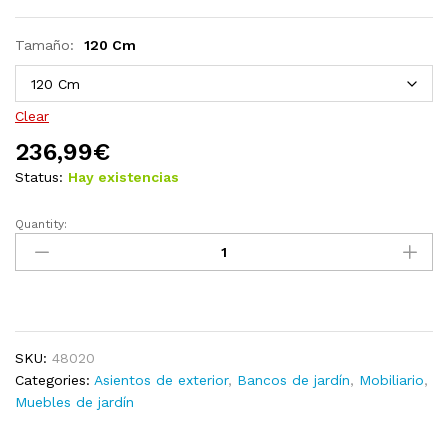
Tamaño:
120 Cm
Clear
236,99
€
Status:
Hay existencias
Quantity:
Banco
banana
de
madera
maciza
de
SKU:
48020
teca
Categories:
Asientos de exterior
,
Bancos de jardín
,
Mobiliario
,
180
Muebles de jardín
cm
quantity