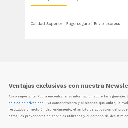
Calidad Superior | Pago seguro | Envio express
Ventajas exclusivas con nuestra Newsle
Aviso importante: Podr
á
encontrar m
á
s informaci
ó
n sobre los siguientes
política de privacidad
. Su consentimiento y el alcance que cubre, la eva
resultados o medici
ó
n del rendimiento, el
á
mbito de aplicaci
ó
n del proc
datos, los proveedores de servicios utilizados y el derecho de desistimien