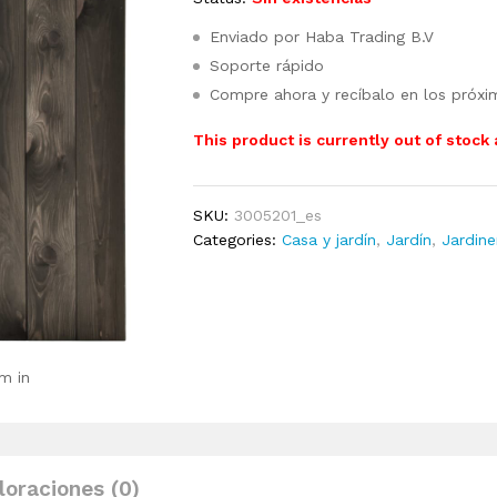
Enviado por Haba Trading B.V
Soporte rápido
Compre ahora y recíbalo en los próxi
This product is currently out of stock
SKU:
3005201_es
Categories:
Casa y jardín
,
Jardín
,
Jardine
m in
loraciones (0)