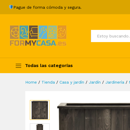
Arriate de madera maciza de
Pague de forma cómoda y segura.
Description
Specification
Valoraci
Todos
Todas las categorías
Home
/
Tienda
/
Casa y jardín
/
Jardín
/
Jardinería
/