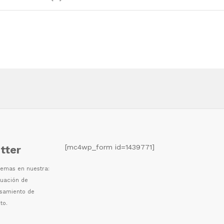
[mc4wp_form id=1439771]
tter
 temas en nuestra:
luaci
ó
n de
esamiento de
to.