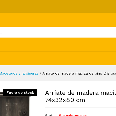
 pino gris oscuro 74x32x80 cm
ones (0)
Maceteros y jardineras
/
Arriate de madera maciza de pino gris o
Arriate de madera maci
Fuera de stock
74x32x80 cm
Status:
Sin existencias