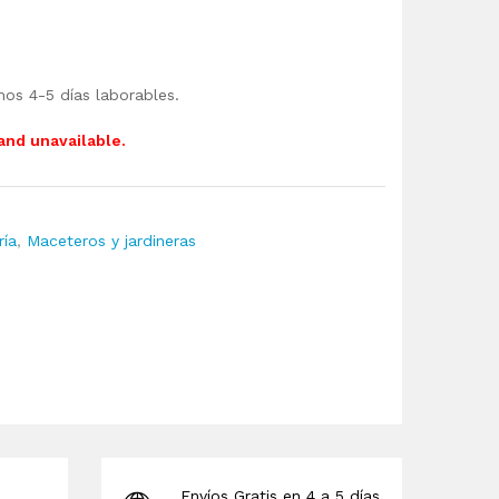
mos 4-5 días laborables.
 and unavailable.
ría
,
Maceteros y jardineras
Envíos Gratis en 4 a 5 días