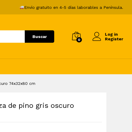
41,99
€
Envío gratuito en 4-5 días laborables a Península.
Log in
Buscar
Register
0
scuro 74x32x80 cm
za de pino gris oscuro