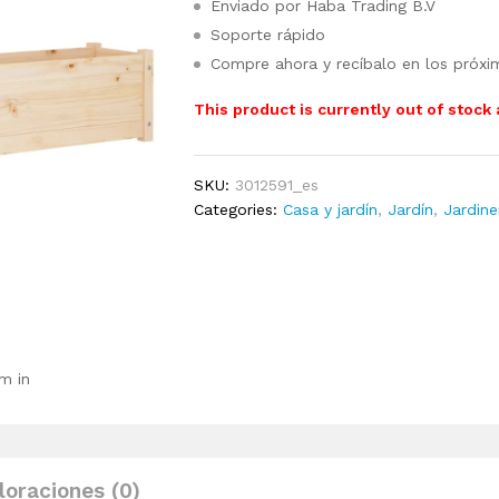
Enviado por Haba Trading B.V
Soporte rápido
Compre ahora y recíbalo en los próxi
This product is currently out of stock
SKU:
3012591_es
Categories:
Casa y jardín
,
Jardín
,
Jardine
m in
loraciones (0)