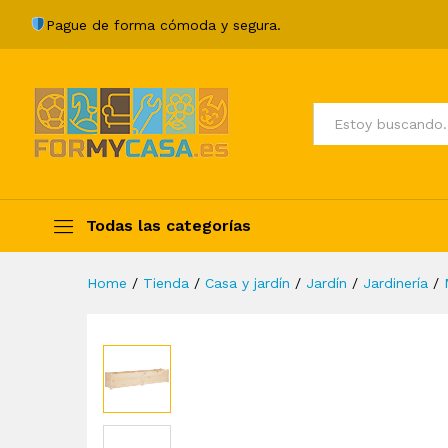
Arriate de madera maciza de
Pague de forma cómoda y segura.
Description
Specification
Valoraci
Todos
Todas las categorías
Home
/
Tienda
/
Casa y jardín
/
Jardín
/
Jardinería
/