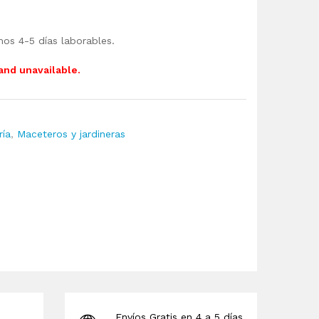
mos 4-5 días laborables.
 and unavailable.
ría
,
Maceteros y jardineras
Envíos Gratis en 4 a 5 días