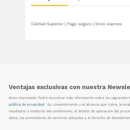
Calidad Superior | Pago seguro | Envio express
Ventajas exclusivas con nuestra Newsle
Aviso importante: Podr
á
encontrar m
á
s informaci
ó
n sobre los siguientes
política de privacidad
. Su consentimiento y el alcance que cubre, la eva
resultados o medici
ó
n del rendimiento, el
á
mbito de aplicaci
ó
n del proc
datos, los proveedores de servicios utilizados y el derecho de desistimien