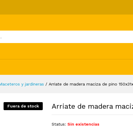
 pino 150x31x31 cm
ones (0)
Maceteros y jardineras
/
Arriate de madera maciza de pino 150x31
Arriate de madera maci
Fuera de stock
Status:
Sin existencias