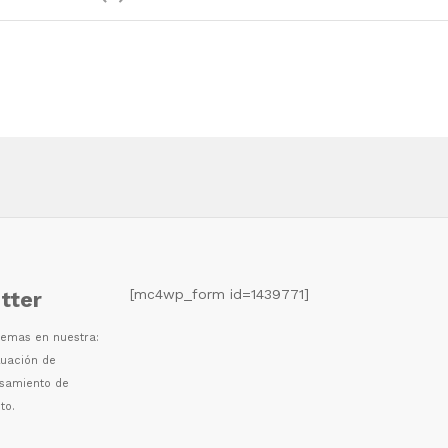
[mc4wp_form id=1439771]
tter
 temas en nuestra:
luaci
ó
n de
esamiento de
to.