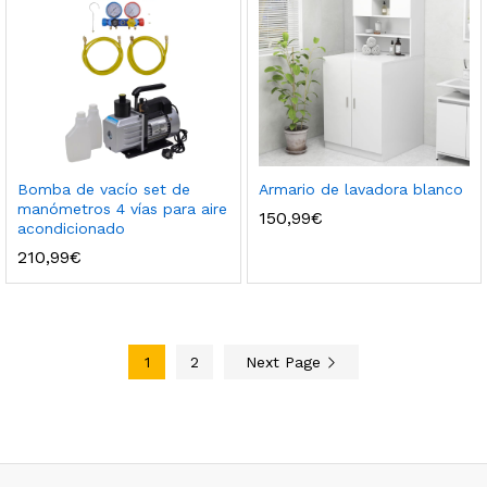
Bomba de vacío set de
Armario de lavadora blanco
manómetros 4 vías para aire
150,99
€
acondicionado
210,99
€
1
2
Next Page