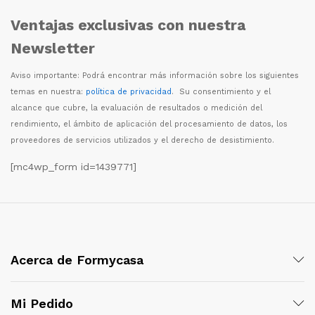
Ventajas exclusivas con nuestra
Newsletter
Aviso importante: Podr
á
encontrar m
á
s informaci
ó
n sobre los siguientes
temas en nuestra:
política de privacidad
. Su consentimiento y el
alcance que cubre, la evaluaci
ó
n de resultados o medici
ó
n del
rendimiento, el
á
mbito de aplicaci
ó
n del procesamiento de datos, los
proveedores de servicios utilizados y el derecho de desistimiento.
[mc4wp_form id=1439771]
Acerca de Formycasa
Mi Pedido