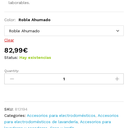
laborables.
Color:
Roble Ahumado
Clear
82,99
€
Status:
Hay existencias
Quantity:
Armario
de
lavadora
blanco
71x71,5x91,5
cm
SKU:
813194
quantity
Categories:
Accesorios para electrodomésticos
,
Accesorios
para electrodomésticos de lavandería
,
Accesorios para