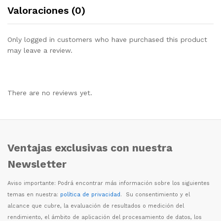
Valoraciones (0)
Only logged in customers who have purchased this product
may leave a review.
There are no reviews yet.
Ventajas exclusivas con nuestra
Newsletter
Aviso importante: Podr
á
encontrar m
á
s informaci
ó
n sobre los siguientes
temas en nuestra:
política de privacidad
. Su consentimiento y el
alcance que cubre, la evaluaci
ó
n de resultados o medici
ó
n del
rendimiento, el
á
mbito de aplicaci
ó
n del procesamiento de datos, los