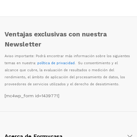
Ventajas exclusivas con nuestra
Newsletter
Aviso importante: Podr
á
encontrar m
á
s informaci
ó
n sobre los siguientes
temas en nuestra:
política de privacidad
. Su consentimiento y el
alcance que cubre, la evaluaci
ó
n de resultados o medici
ó
n del
rendimiento, el
á
mbito de aplicaci
ó
n del procesamiento de datos, los
proveedores de servicios utilizados y el derecho de desistimiento.
[mc4wp_form id=1439771]
Acerca de Formycasa