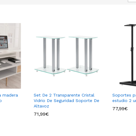
a madera
Set De 2 Transparente Cristal
Soportes p
o
Vidrio De Seguridad Soporte De
estudio 2 
Altavoz
77,99
77,99
€
€
71,99
€
71,99
€