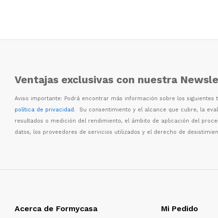
Ventajas exclusivas con nuestra Newsle
Aviso importante: Podr
á
encontrar m
á
s informaci
ó
n sobre los siguientes
política de privacidad
. Su consentimiento y el alcance que cubre, la eva
resultados o medici
ó
n del rendimiento, el
á
mbito de aplicaci
ó
n del proc
datos, los proveedores de servicios utilizados y el derecho de desistimien
Acerca de Formycasa
Mi Pedido