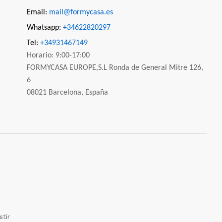
Email:
mail@formycasa.es
Whatsapp:
+34622820297
Tel:
+34931467149
Horario: 9:00-17:00
FORMYCASA EUROPE,S.L Ronda de General Mitre 126,
6
08021 Barcelona, España
tir