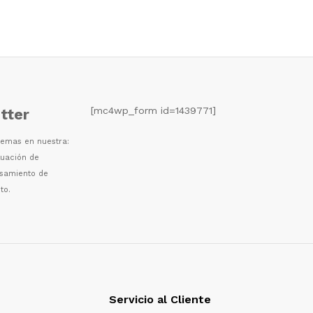
[mc4wp_form id=1439771]
tter
 temas en nuestra:
luaci
ó
n de
esamiento de
to.
Servicio al Cliente