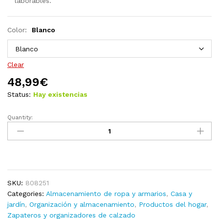
laborables.
Color:
Blanco
Clear
48,99
€
Status:
Hay existencias
Quantity:
Zapatero
de
recibidor
madera
contrachapada
blanco
SKU:
808251
105x35,5x70cm
Categories:
Almacenamiento de ropa y armarios
,
Casa y
quantity
jardín
,
Organización y almacenamiento
,
Productos del hogar
,
Zapateros y organizadores de calzado