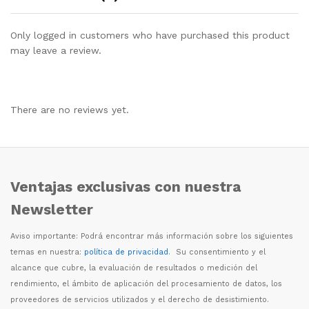
Only logged in customers who have purchased this product
may leave a review.
There are no reviews yet.
Ventajas exclusivas con nuestra
Newsletter
Aviso importante: Podr
á
encontrar m
á
s informaci
ó
n sobre los siguientes
temas en nuestra:
política de privacidad
. Su consentimiento y el
alcance que cubre, la evaluaci
ó
n de resultados o medici
ó
n del
rendimiento, el
á
mbito de aplicaci
ó
n del procesamiento de datos, los
proveedores de servicios utilizados y el derecho de desistimiento.