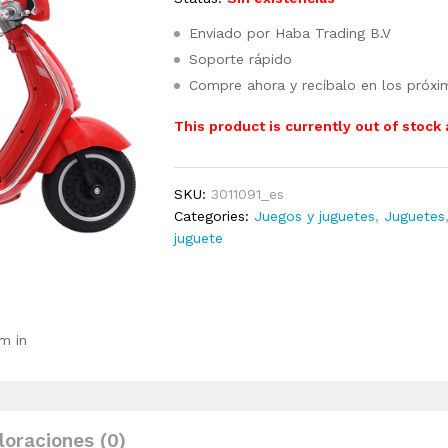
Enviado por Haba Trading B.V
Soporte rápido
Compre ahora y recíbalo en los próxi
This product is currently out of stock
SKU:
3011091_es
Categories:
Juegos y juguetes
,
Juguetes
juguete
m in
loraciones (0)