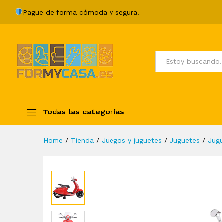
Vespa de motocicleta de jugu
Pague de forma cómoda y segura.
Description
Specification
Valoraci
Todos
Todas las categorías
Home
/
Tienda
/
Juegos y juguetes
/
Juguetes
/
Jug