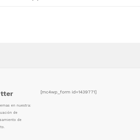
[mc4wp_form id=1439771]
tter
 temas en nuestra:
luaci
ó
n de
esamiento de
to.