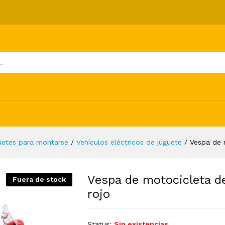
ete eléctrica GTS300 rojo
ones (0)
uetes para montarse
/
Vehículos eléctricos de juguete
/
Vespa de 
Vespa de motocicleta d
Fuera de stock
rojo
Status:
Sin existencias