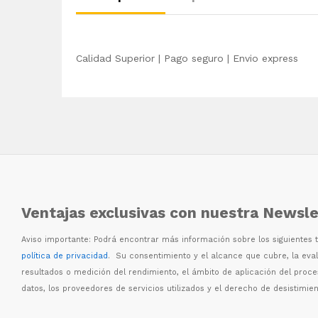
Calidad Superior | Pago seguro | Envio express
Ventajas exclusivas con nuestra Newsle
Aviso importante: Podr
á
encontrar m
á
s informaci
ó
n sobre los siguientes
política de privacidad
. Su consentimiento y el alcance que cubre, la eva
resultados o medici
ó
n del rendimiento, el
á
mbito de aplicaci
ó
n del proc
datos, los proveedores de servicios utilizados y el derecho de desistimien