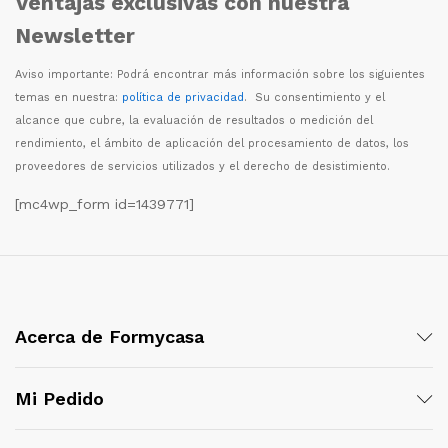
Ventajas exclusivas con nuestra
Newsletter
Aviso importante: Podr
á
encontrar m
á
s informaci
ó
n sobre los siguientes
temas en nuestra:
política de privacidad
. Su consentimiento y el
alcance que cubre, la evaluaci
ó
n de resultados o medici
ó
n del
rendimiento, el
á
mbito de aplicaci
ó
n del procesamiento de datos, los
proveedores de servicios utilizados y el derecho de desistimiento.
[mc4wp_form id=1439771]
Acerca de Formycasa
Mi Pedido