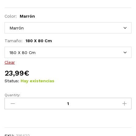
Color:
Marrón
Tamaño:
180 X 80 Cm
Clear
23,99
€
Status:
Hay existencias
Quantity:
Vallas
enrejado
5
uds
madera
maciza
SKU:
316422