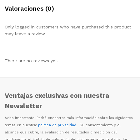
Valoraciones (0)
Only logged in customers who have purchased this product
may leave a review.
There are no reviews yet.
Ventajas exclusivas con nuestra
Newsletter
Aviso importante: Podr
á
encontrar m
á
s informaci
ó
n sobre los siguientes
temas en nuestra:
política de privacidad
. Su consentimiento y el
alcance que cubre, la evaluaci
ó
n de resultados o medici
ó
n del
rendimiento, el
á
mbito de aplicaci
ó
n del procesamiento de datos, los