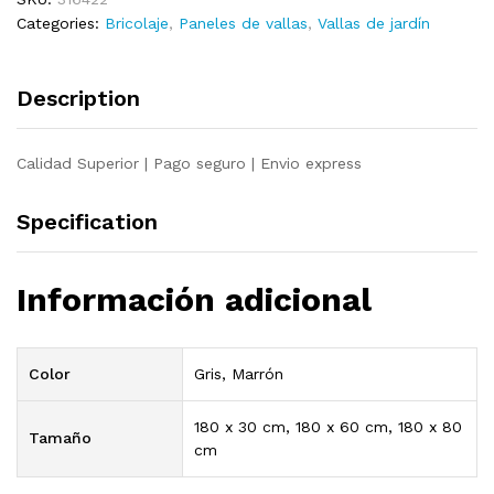
de
Categories:
Bricolaje
,
Paneles de vallas
,
Vallas de jardín
abeto
180x80
cm
Description
quantity
Calidad Superior | Pago seguro | Envio express
Specification
Información adicional
Color
Gris, Marrón
180 x 30 cm, 180 x 60 cm, 180 x 80
Tamaño
cm