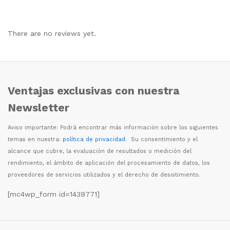
There are no reviews yet.
Ventajas exclusivas con nuestra
Newsletter
Aviso importante: Podr
á
encontrar m
á
s informaci
ó
n sobre los siguientes
temas en nuestra:
política de privacidad
. Su consentimiento y el
alcance que cubre, la evaluaci
ó
n de resultados o medici
ó
n del
rendimiento, el
á
mbito de aplicaci
ó
n del procesamiento de datos, los
proveedores de servicios utilizados y el derecho de desistimiento.
[mc4wp_form id=1439771]