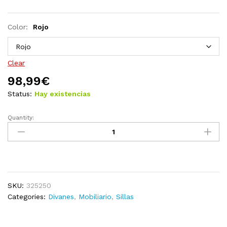
Color:
Rojo
Clear
98,99
€
Status:
Hay existencias
Quantity:
Tumbona
de
suelo
plegable
de
cuero
SKU:
325250
sintético
Categories:
Divanes
,
Mobiliario
,
Sillas
negro
quantity