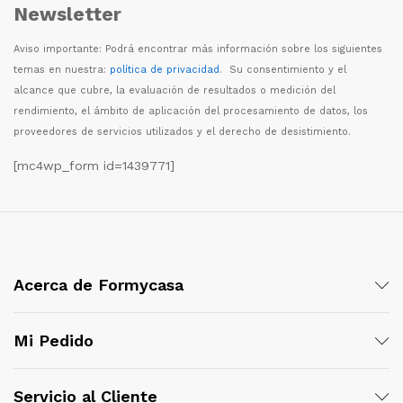
Newsletter
Aviso importante: Podr
á
encontrar m
á
s informaci
ó
n sobre los siguientes
temas en nuestra:
política de privacidad
. Su consentimiento y el
alcance que cubre, la evaluaci
ó
n de resultados o medici
ó
n del
rendimiento, el
á
mbito de aplicaci
ó
n del procesamiento de datos, los
proveedores de servicios utilizados y el derecho de desistimiento.
[mc4wp_form id=1439771]
Acerca de Formycasa
Mi Pedido
Servicio al Cliente