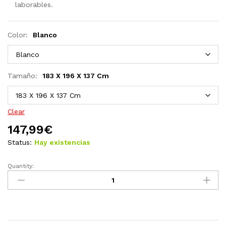
laborables.
Color:
Blanco
Tamaño:
183 X 196 X 137 Cm
Clear
147,99
€
Status:
Hay existencias
Quantity:
Toldo
Bimini
de
3
arcos
blanco