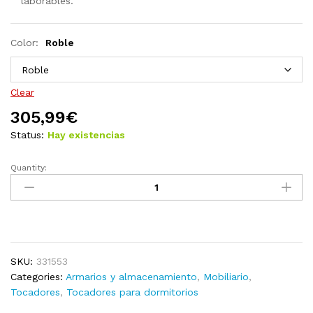
laborables.
Color:
Roble
Clear
305,99
€
Status:
Hay existencias
Quantity:
Tocador
de
maquillaje
con
luces
LED
SKU:
331553
MDF
Categories:
Armarios y almacenamiento
,
Mobiliario
,
blanco
Tocadores
,
Tocadores para dormitorios
110x55x145
cm