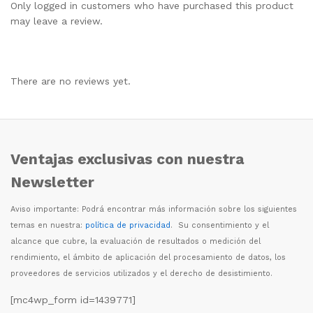
Only logged in customers who have purchased this product
may leave a review.
There are no reviews yet.
Ventajas exclusivas con nuestra
Newsletter
Aviso importante: Podr
á
encontrar m
á
s informaci
ó
n sobre los siguientes
temas en nuestra:
política de privacidad
. Su consentimiento y el
alcance que cubre, la evaluaci
ó
n de resultados o medici
ó
n del
rendimiento, el
á
mbito de aplicaci
ó
n del procesamiento de datos, los
proveedores de servicios utilizados y el derecho de desistimiento.
[mc4wp_form id=1439771]