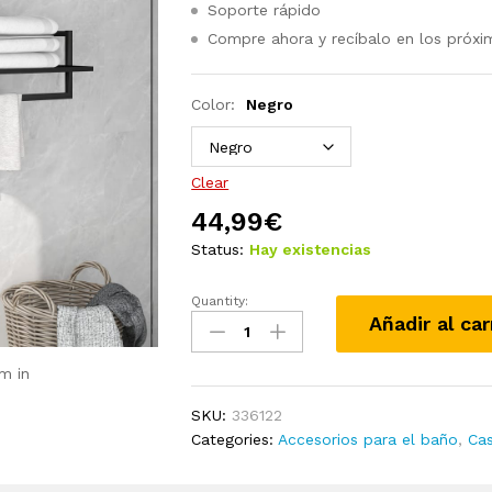
Soporte rápido
Compre ahora y recíbalo en los próxi
Color:
Negro
Clear
44,99
€
Status:
Hay existencias
Quantity:
Toallero
Añadir al car
de
hierro
m in
negro
95x25x22
SKU:
336122
cm
Categories:
Accesorios para el baño
,
Cas
quantity