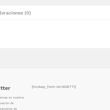
loraciones (0)
[mc4wp_form id=1439771]
tter
 temas en nuestra:
luaci
ó
n de
esamiento de