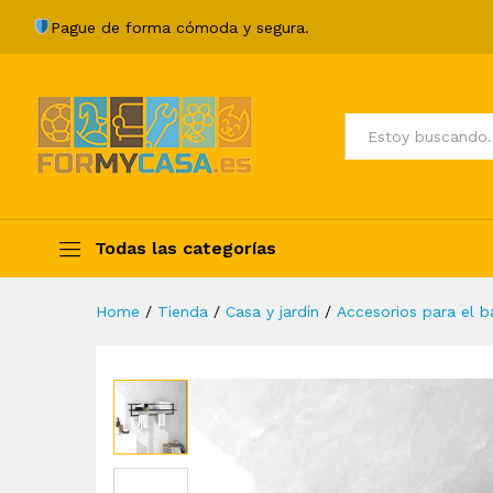
Toallero de hierro negro 95x
Pague de forma cómoda y segura.
Description
Specification
Valoraci
Todos
Todas las categorías
Home
/
Tienda
/
Casa y jardín
/
Accesorios para el 