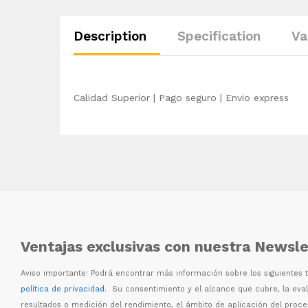
Description
Specification
Va
Calidad Superior | Pago seguro | Envio express
Ventajas exclusivas con nuestra Newsle
Aviso importante: Podr
á
encontrar m
á
s informaci
ó
n sobre los siguientes
política de privacidad
. Su consentimiento y el alcance que cubre, la eva
resultados o medici
ó
n del rendimiento, el
á
mbito de aplicaci
ó
n del proc