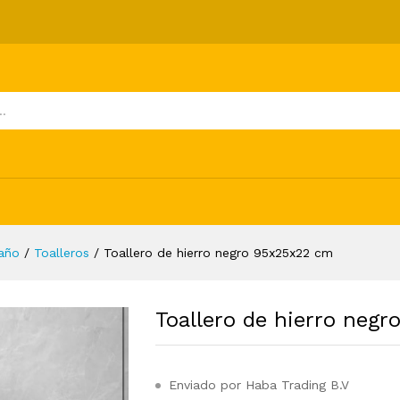
25x22 cm
ones (0)
baño
/
Toalleros
/
Toallero de hierro negro 95x25x22 cm
Toallero de hierro neg
Enviado por Haba Trading B.V