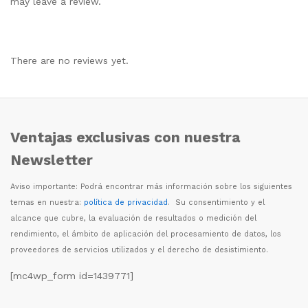
may leave a review.
There are no reviews yet.
Ventajas exclusivas con nuestra
Newsletter
Aviso importante: Podr
á
encontrar m
á
s informaci
ó
n sobre los siguientes
temas en nuestra:
política de privacidad
. Su consentimiento y el
alcance que cubre, la evaluaci
ó
n de resultados o medici
ó
n del
rendimiento, el
á
mbito de aplicaci
ó
n del procesamiento de datos, los
proveedores de servicios utilizados y el derecho de desistimiento.
[mc4wp_form id=1439771]