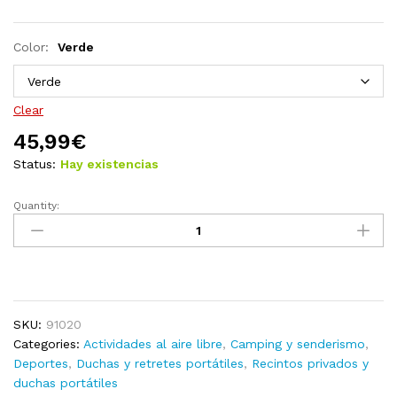
Color:
Verde
Clear
45,99
€
Status:
Hay existencias
Quantity:
Tienda
de
campaña
para
ducha/WC/vestidor
verde
SKU:
91020
quantity
Categories:
Actividades al aire libre
,
Camping y senderismo
,
Deportes
,
Duchas y retretes portátiles
,
Recintos privados y
duchas portátiles