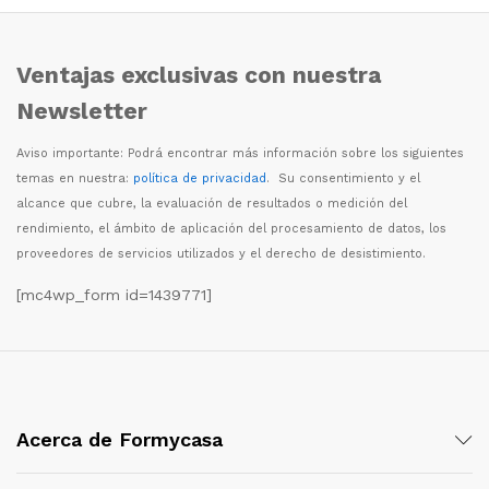
Ventajas exclusivas con nuestra
Newsletter
Aviso importante: Podr
á
encontrar m
á
s informaci
ó
n sobre los siguientes
temas en nuestra:
política de privacidad
. Su consentimiento y el
alcance que cubre, la evaluaci
ó
n de resultados o medici
ó
n del
rendimiento, el
á
mbito de aplicaci
ó
n del procesamiento de datos, los
proveedores de servicios utilizados y el derecho de desistimiento.
[mc4wp_form id=1439771]
Acerca de Formycasa