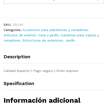
carpa
para
celebraciones
beige
SKU:
315336
270
Categories:
Accesorios para pabellones y cenadores
,
g/m²
Artículos de exterior
,
Casa y jardín
,
Cubiertas para carpas y
quantity
cenadores
,
Estructuras de exteriores
,
Jardín
Description
Calidad Superior | Pago seguro | Envio express
Specification
Información adicional