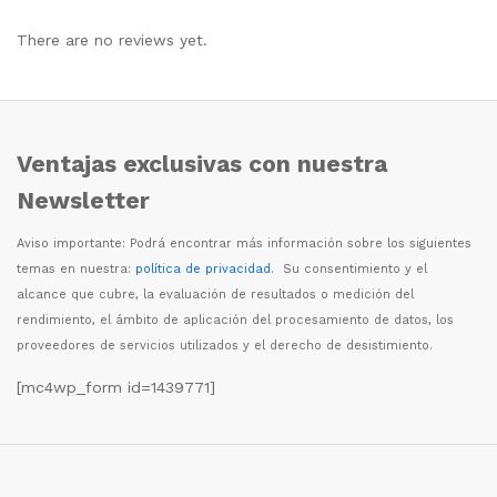
There are no reviews yet.
Ventajas exclusivas con nuestra
Newsletter
Aviso importante: Podr
á
encontrar m
á
s informaci
ó
n sobre los siguientes
temas en nuestra:
política de privacidad
. Su consentimiento y el
alcance que cubre, la evaluaci
ó
n de resultados o medici
ó
n del
rendimiento, el
á
mbito de aplicaci
ó
n del procesamiento de datos, los
proveedores de servicios utilizados y el derecho de desistimiento.
[mc4wp_form id=1439771]