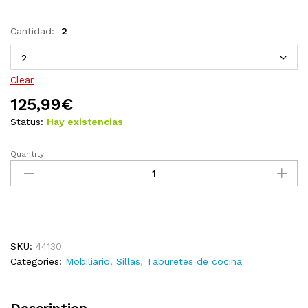
Cantidad:
2
Clear
125,99
€
Status:
Hay existencias
Quantity:
Taburetes
de
cocina
4
unidades
madera
SKU:
44130
maciza
Categories:
Mobiliario
,
Sillas
,
Taburetes de cocina
de
acacia
quantity