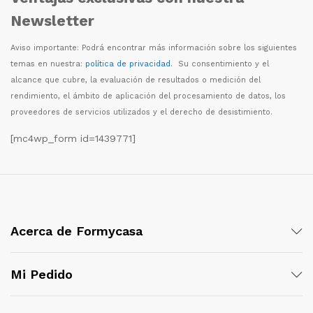
Newsletter
Aviso importante: Podr
á
encontrar m
á
s informaci
ó
n sobre los siguientes
temas en nuestra:
política de privacidad
. Su consentimiento y el
alcance que cubre, la evaluaci
ó
n de resultados o medici
ó
n del
rendimiento, el
á
mbito de aplicaci
ó
n del procesamiento de datos, los
proveedores de servicios utilizados y el derecho de desistimiento.
[mc4wp_form id=1439771]
Acerca de Formycasa
Mi Pedido