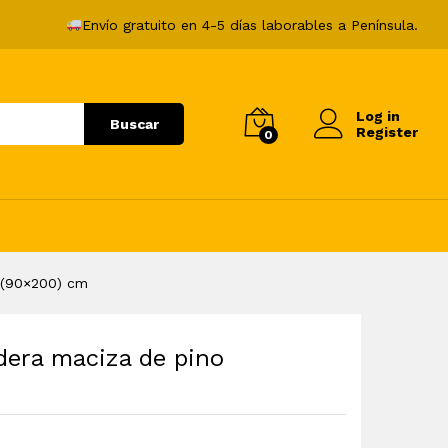
168,99
€
Añadir al carrito
Envío gratuito en 4-5 días laborables a Península.
Log in
Buscar
Register
0
x(90×200) cm
dera maciza de pino