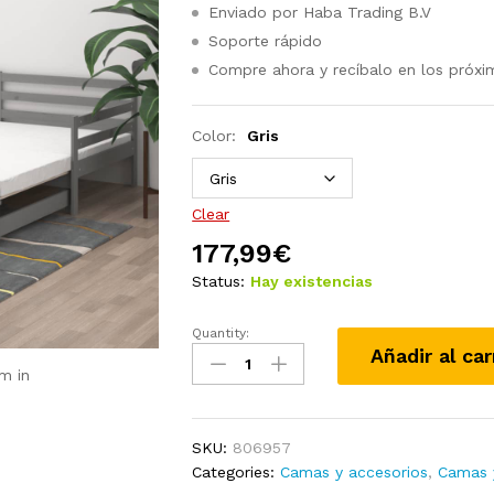
Enviado por Haba Trading B.V
Soporte rápido
Compre ahora y recíbalo en los próxi
Color:
Gris
Clear
177,99
€
Status:
Hay existencias
Quantity:
Sofá
Añadir al car
cama
m in
extraíble
madera
maciza
SKU:
806957
de
Categories:
Camas y accesorios
,
Camas 
pino