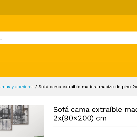
maciza de pino 2x(90x200) cm
ones (0)
amas y somieres
/
Sofá cama extraíble madera maciza de pino 2
Sofá cama extraíble ma
2x(90×200) cm