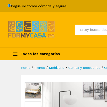
Sofá cama extraíble madera 
Pague de forma cómoda y segura.
Description
Specification
Valoraci
Todos
Todas las categorías
Home
/
Tienda
/
Mobiliario
/
Camas y accesorios
/
C