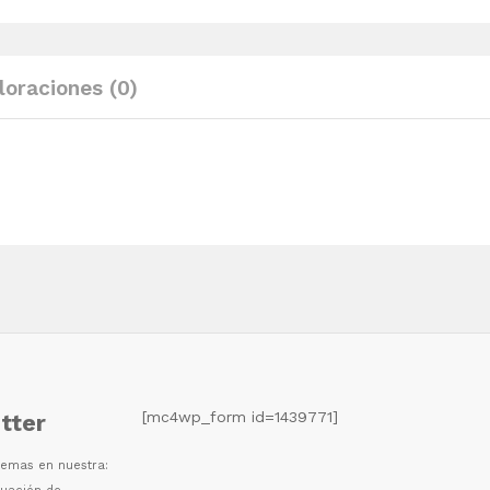
2x(90x200)
cm
quantity
loraciones (0)
[mc4wp_form id=1439771]
tter
 temas en nuestra: