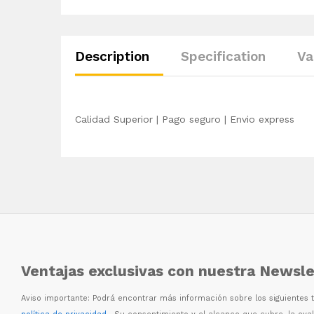
Description
Specification
Va
Calidad Superior | Pago seguro | Envio express
Ventajas exclusivas con nuestra Newsle
Aviso importante: Podr
á
encontrar m
á
s informaci
ó
n sobre los siguientes