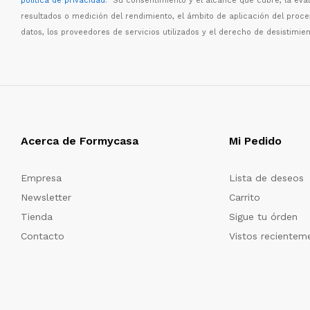
política de privacidad
. Su consentimiento y el alcance que cubre, la eva
resultados o medici
ó
n del rendimiento, el
á
mbito de aplicaci
ó
n del proc
datos, los proveedores de servicios utilizados y el derecho de desistimien
Acerca de Formycasa
Mi Pedido
Empresa
Lista de deseos
Newsletter
Carrito
Tienda
Sigue tu órden
Contacto
Vistos recientem