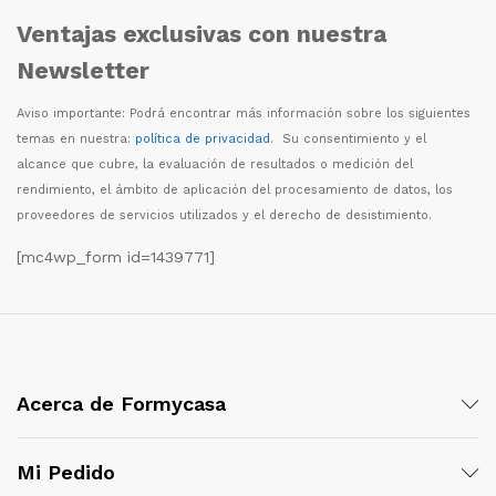
Ventajas exclusivas con nuestra
Newsletter
Aviso importante: Podr
á
encontrar m
á
s informaci
ó
n sobre los siguientes
temas en nuestra:
política de privacidad
. Su consentimiento y el
alcance que cubre, la evaluaci
ó
n de resultados o medici
ó
n del
rendimiento, el
á
mbito de aplicaci
ó
n del procesamiento de datos, los
proveedores de servicios utilizados y el derecho de desistimiento.
[mc4wp_form id=1439771]
Acerca de Formycasa
Mi Pedido