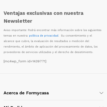
Ventajas exclusivas con nuestra
Newsletter
Aviso importante: Podr
á
encontrar m
á
s informaci
ó
n sobre los siguientes
temas en nuestra:
política de privacidad
. Su consentimiento y el
alcance que cubre, la evaluaci
ó
n de resultados o medici
ó
n del
rendimiento, el
á
mbito de aplicaci
ó
n del procesamiento de datos, los
proveedores de servicios utilizados y el derecho de desistimiento.
[mc4wp_form id=1439771]
Acerca de Formycasa