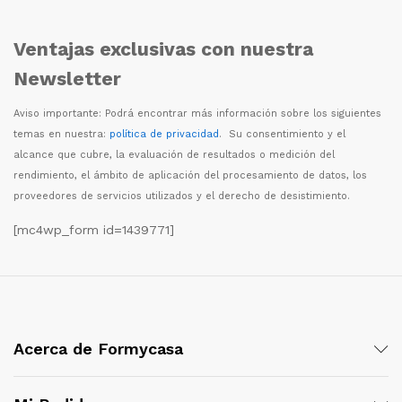
Ventajas exclusivas con nuestra
Newsletter
Aviso importante: Podr
á
encontrar m
á
s informaci
ó
n sobre los siguientes
temas en nuestra:
política de privacidad
. Su consentimiento y el
alcance que cubre, la evaluaci
ó
n de resultados o medici
ó
n del
rendimiento, el
á
mbito de aplicaci
ó
n del procesamiento de datos, los
proveedores de servicios utilizados y el derecho de desistimiento.
[mc4wp_form id=1439771]
Acerca de Formycasa