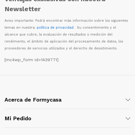
Newsletter
Aviso importante: Podr
á
encontrar m
á
s informaci
ó
n sobre los siguientes
temas en nuestra:
política de privacidad
. Su consentimiento y el
alcance que cubre, la evaluaci
ó
n de resultados o medici
ó
n del
rendimiento, el
á
mbito de aplicaci
ó
n del procesamiento de datos, los
proveedores de servicios utilizados y el derecho de desistimiento.
[mc4wp_form id=1439771]
Acerca de Formycasa
Mi Pedido